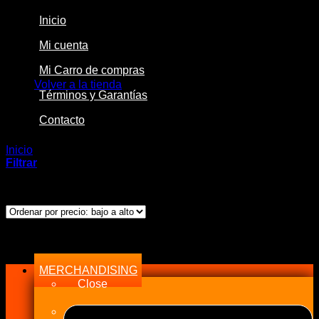
Inicio
Mi cuenta
No hay productos en el carrito.
Mi Carro de compras
Volver a la tienda
Términos y Garantías
Contacto
Inicio
/
Productos etiquetados “High”
Filtrar
Mostrando el único resultado
Menu
MERCHANDISING
Close