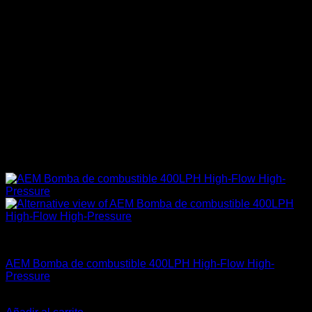
AEM Performance
AEM Bomba de combustible 400LPH High-Flow High-
Pressure
El
El
$
334.990
$
275.900
precio
precio