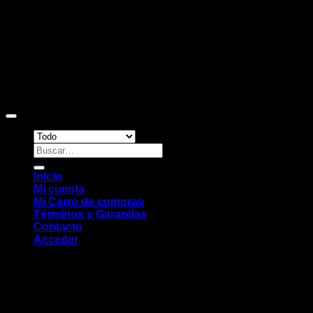
Copyright 2026 ©
Sitio web desarrollado por EleMonkey
Digital Studio
Buscar
por:
Inicio
Mi cuenta
Mi Carro de compras
Términos y Garantías
Contacto
Acceder