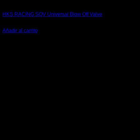
Accesorios Motor
HKS RACING SQV Universal Blow Off Valve
El
El
$
525.900
$
389.900
precio
precio
Añadir al carrito
original
actual
-22%
era:
es:
$525.900.
$389.900.