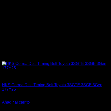
Engine 3SGTE / 3SGE / 5SFE / 5SGTE
HKS Correa Dist. Timing Belt Toyota 3SGTE 3SGE 3Gen
177Y25
El
El
$
388.900
$
345.990
precio
precio
Añadir al carrito
original
actual
-26%
era:
es: