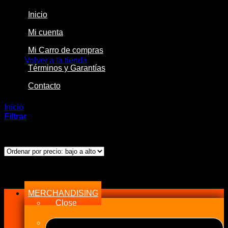
Inicio
Mi cuenta
No hay productos en el carrito.
Mi Carro de compras
Volver a la tienda
Términos y Garantías
Contacto
Inicio
/
Productos etiquetados “HKS”
Filtrar
Ordenado
Mostrando los 3 resultados
por
precio:
bajo
Menu
a
alto
MERCHANDISING
Close