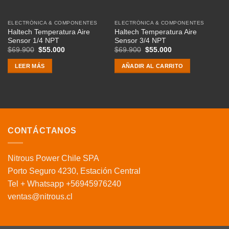
ELECTRÓNICA & COMPONENTES
ELECTRÓNICA & COMPONENTES
Haltech Temperatura Aire
Haltech Temperatura Aire
Sensor 1/4 NPT
Sensor 3/4 NPT
El
El
El
El
$
69.900
$
55.000
$
69.900
$
55.000
precio
precio
precio
precio
original
actual
original
actual
LEER MÁS
AÑADIR AL CARRITO
era:
es:
era:
es:
$69.900.
$55.000.
$69.900.
$55.000.
CONTÁCTANOS
Nitrous Power Chile SPA
Porto Seguro 4230, Estación Central
Tel + Whatsapp +56945976240
ventas@nitrous.cl