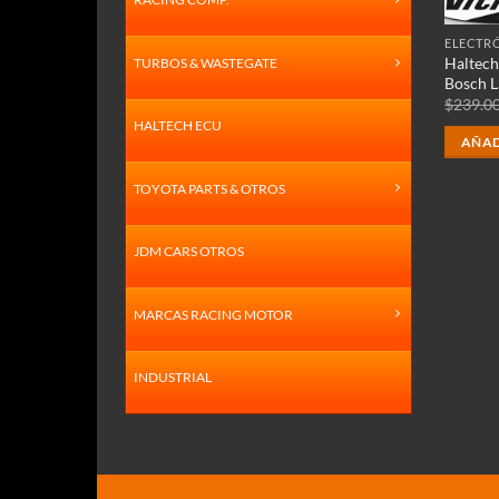
ELECTR
Haltec
TURBOS & WASTEGATE
Bosch L
$
239.0
HALTECH ECU
AÑAD
TOYOTA PARTS & OTROS
JDM CARS OTROS
MARCAS RACING MOTOR
INDUSTRIAL