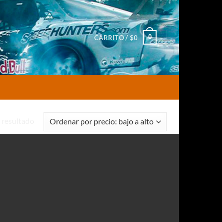
0
CARRITO /
$
0
 resultado