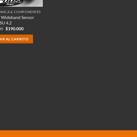
ÓNICA & COMPONENTES
h Wideband Sensor
SU 4.2
El
El
00
$
190.000
precio
precio
original
actual
IR AL CARRITO
era:
es:
$239.000.
$190.000.