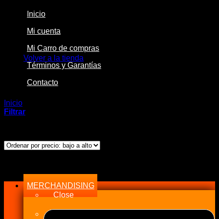
Inicio
Mi cuenta
No hay productos en el carrito.
Mi Carro de compras
Volver a la tienda
Términos y Garantías
Contacto
Inicio
/
Productos etiquetados “ILFR6A”
Filtrar
Mostrando el único resultado
Menu
MERCHANDISING
Close