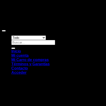
Copyright 2026 ©
Sitio web desarrollado por EleMonkey
Digital Studio
Buscar
por:
Inicio
Mi cuenta
Mi Carro de compras
Términos y Garantías
Contacto
Acceder