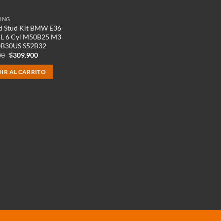
ING
d Stud Kit BMW E36
5L 6 Cyl M50B25 M3
0B30US S52B32
El
El
00
$
309.900
precio
precio
original
actual
IR AL CARRITO
era:
es:
$379.900.
$309.900.