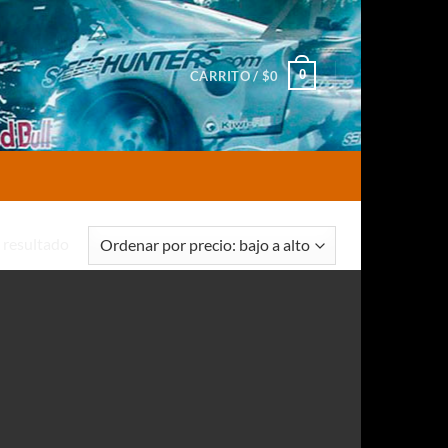
0
CARRITO /
$
0
 resultado