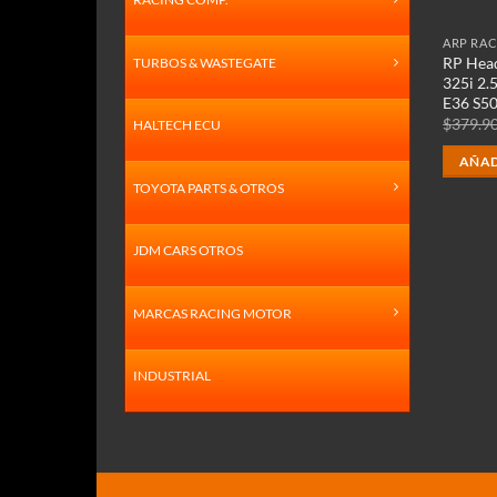
ARP RAC
RP Hea
TURBOS & WASTEGATE
325i 2.
E36 S5
$
379.9
HALTECH ECU
AÑAD
TOYOTA PARTS & OTROS
JDM CARS OTROS
MARCAS RACING MOTOR
INDUSTRIAL