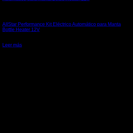
Sin existencias
Accesorios
AllStar Performance Kit Eléctrico Automático para Manta
Bottle Heater 12V
El
El
$
225.990
$
189.900
precio
precio
Leer más
original
actual
-14%
era:
es:
$225.990.
$189.900.