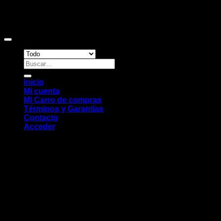
Copyright 2026 ©
Sitio web desarrollado por EleMonkey
Digital Studio
Buscar
por:
Inicio
Mi cuenta
Mi Carro de compras
Términos y Garantías
Contacto
Acceder