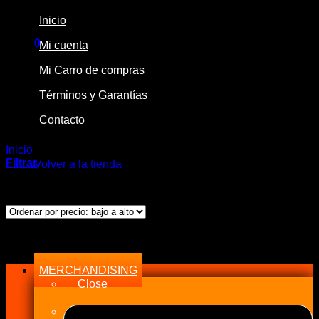
Inicio
0
Mi cuenta
Carrito
Mi Carro de compras
Términos y Garantías
Contacto
No hay productos en el carrito.
Inicio
/
Productos etiquetados “Mata”
Filtrar
Volver a la tienda
Ordenado
Mostrando los 4 resultados
por
precio:
bajo
Menu
a
alto
MERCHANDISING
Close