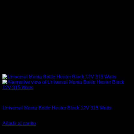
Accesorios
Universal Manta Bottle Heater Black 12V 315 Watts
El
El
$
199.990
$
140.000
precio
precio
Añadir al carrito
original
actual
-16%
era:
es: