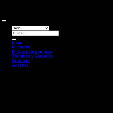
Copyright 2026 ©
Sitio web desarrollado por EleMonkey
Digital Studio
Buscar
por:
Inicio
Mi cuenta
Mi Carro de compras
Términos y Garantías
Contacto
Acceder