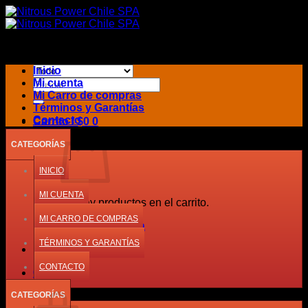
Saltar
al
contenido
Inicio
Buscar
Mi cuenta
por:
Mi Carro de compras
Términos y Garantías
Contacto
Carrito /
$
0
0
CATEGORÍAS
INICIO
MI CUENTA
No hay productos en el carrito.
MI CARRO DE COMPRAS
Volver a la tienda
TÉRMINOS Y GARANTÍAS
CONTACTO
0
Carrito
CATEGORÍAS