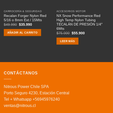
CARROCERÍA & SEGURIDAD
ACCESORIOS MOTOR
Recalan Forger Nylon Red
NX Snow Performance Red
5/16 o 8mm Ext / 15Mts
High Temp Nylon Tubing
TECALÁN DE PRESIÓN 1/4″
El
El
$
49.990
$
35.990
precio
precio
6Mts
original
actual
AÑADIR AL CARRITO
El
El
$
75.000
$
55.900
era:
es:
precio
precio
$49.990.
$35.990.
original
actual
LEER MÁS
era:
es:
$75.000.
$55.900.
CONTÁCTANOS
Nitrous Power Chile SPA
Porto Seguro 4230, Estación Central
Tel + Whatsapp +56945976240
ventas@nitrous.cl