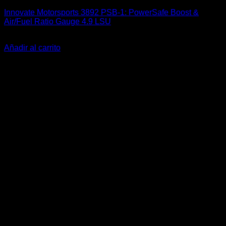
Innovate Motorsports 3892 PSB-1: PowerSafe Boost &
Air/Fuel Ratio Gauge 4.9 LSU
El
El
$
574.990
$
419.900
precio
precio
Añadir al carrito
original
actual
-20%
era:
es:
$574.990.
$419.900.