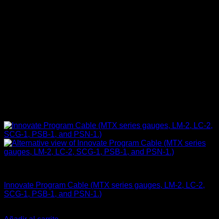
Componentes Eléctricos
Innovate Program Cable (MTX series gauges, LM-2, LC-2,
SCG-1, PSB-1, and PSN-1.)
El
El
$
39.990
$
24.990
precio
precio