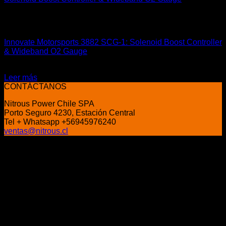
Sin existencias
Carrocería & Seguridad
Innovate Motorsports 3882 SCG-1: Solenoid Boost Controller
& Wideband O2 Gauge
$
759.000
Leer más
CONTÁCTANOS
Nitrous Power Chile SPA
Porto Seguro 4230, Estación Central
Tel + Whatsapp +56945976240
ventas@nitrous.cl
P