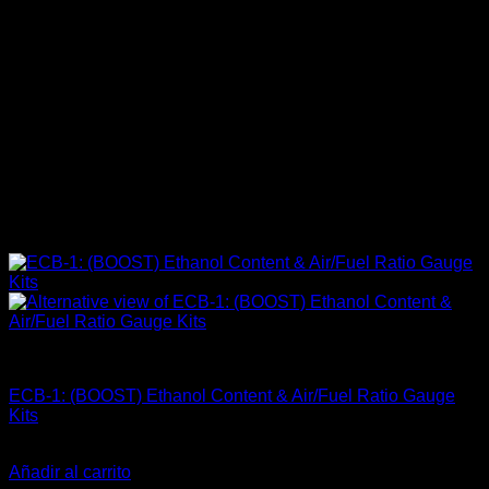
Carrocería & Seguridad
ECB-1: (BOOST) Ethanol Content & Air/Fuel Ratio Gauge
Kits
El
El
$
722.000
$
519.900
precio
precio
Añadir al carrito