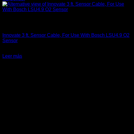
Sin existencias
Carrocería & Seguridad
Innovate 3 ft. Sensor Cable, For Use With Bosch LSU4.9 O2
Sensor
El
El
$
60.990
$
44.990
precio
precio
Leer más
original
actual
-35%
era:
es:
$60.990.
$44.990.