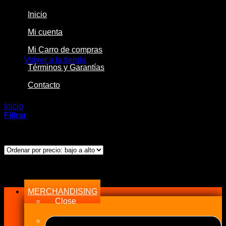
Inicio
Mi cuenta
No hay productos en el carrito.
Mi Carro de compras
Volver a la tienda
Términos y Garantías
Contacto
Inicio
/
Productos etiquetados “PowerSafe”
Filtrar
Ordenado
Mostrando los 7 resultados
por
precio:
bajo
Menu
a
alto
MERCHANDISING
Close