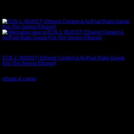
Carrocería & Seguridad
ECB-1: (BOOST) Ethanol Content & Air/Fuel Ratio Gauge
Kits (Sin Sensor Ethanol)
El
El
$
582.000
$
464.900
precio
precio
Añadir al carrito
original
actual
-28%
era:
es:
$582.000.
$464.900.