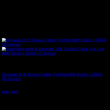
Sin existencias
Componentes Eléctricos
Innovate 18 ft. Sensor Cable, For Use With Bosch LSU4.9
O2 Sensor
El
El
$
152.900
$
99.990
precio
precio
Leer más
original
actual
-27%
era:
es:
$152.900.
$99.990.