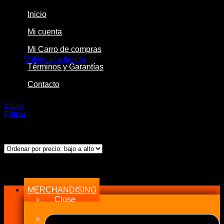
Inicio
Mi cuenta
No hay productos en el carrito.
Mi Carro de compras
Volver a la tienda
Términos y Garantías
Contacto
Inicio
/
Productos etiquetados “PROD”
Filtrar
Mostrando el único resultado
Menu
MERCHANDISING
Close