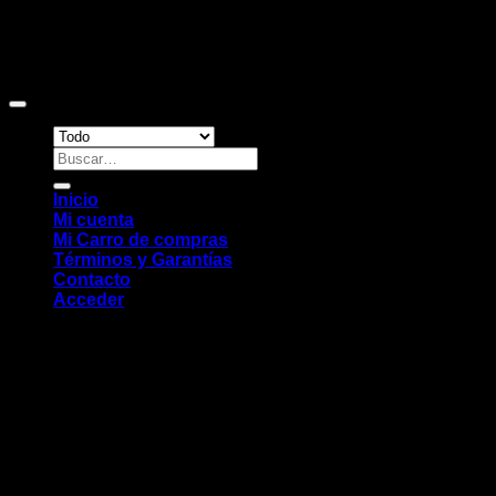
Copyright 2026 ©
Sitio web desarrollado por EleMonkey
Digital Studio
Buscar
por:
Inicio
Mi cuenta
Mi Carro de compras
Términos y Garantías
Contacto
Acceder