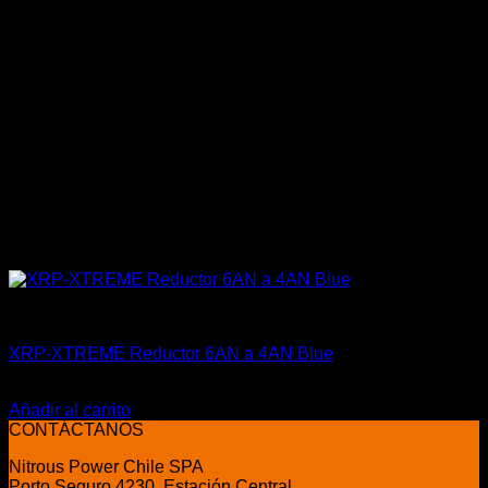
Carrocería & Seguridad
XRP-XTREME Reductor 6AN a 4AN Blue
El
El
$
27.500
$
19.990
precio
precio
Añadir al carrito
original
actual
CONTÁCTANOS
era:
es:
Nitrous Power Chile SPA
$27.500.
$19.990.
Porto Seguro 4230, Estación Central