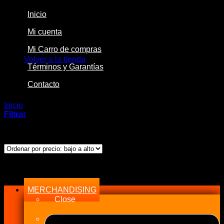
Inicio
Mi cuenta
No hay productos en el carrito.
Mi Carro de compras
Volver a la tienda
Términos y Garantías
Contacto
Inicio
/
Productos etiquetados “PSI”
Filtrar
Ordenado
Mostrando los 2 resultados
por
precio:
bajo
Menu
a
alto
MERCHANDISING
Close