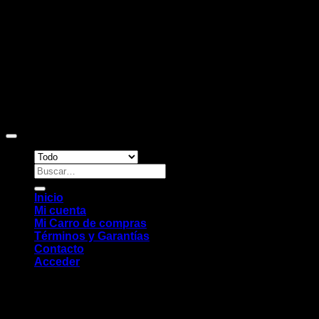
Copyright 2026 ©
Sitio web desarrollado por EleMonkey
Digital Studio
Buscar
por:
Inicio
Mi cuenta
Mi Carro de compras
Términos y Garantías
Contacto
Acceder