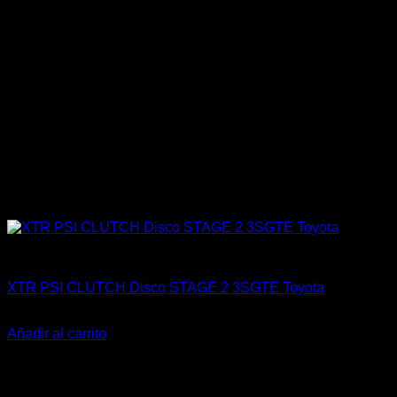
Engine 3SGTE / 3SGE / 5SFE / 5SGTE
XTR PSI CLUTCH Disco STAGE 2 3SGTE Toyota
El
El
$
62.900
$
55.000
precio
precio
Añadir al carrito
original
actual
-17%
era:
es:
$62.900.
$55.000.