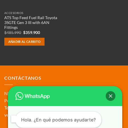
ACCESORIOS
ATS Top Feed Fuel Rail Toyota
3SGTE Gen 3 III with 6AN
Fittings
El
El
$
485.990
$
359.900
precio
precio
original
actual
AÑADIR AL CARRITO
era:
es:
$485.990.
$359.900.
CONTÁCTANOS
Nitrous Power Chile SPA
Porto Seguro 4230, Estación Central
Tel + Whatsapp +56945976240
ventas@nitrous.cl
Hola. ¿En qué podemos ayudarte?