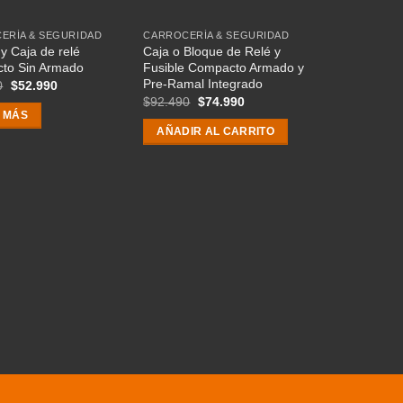
ERÍA & SEGURIDAD
CARROCERÍA & SEGURIDAD
 y Caja de relé
Caja o Bloque de Relé y
to Sin Armado
Fusible Compacto Armado y
Pre-Ramal Integrado
El
El
0
$
52.990
precio
precio
El
El
$
92.490
$
74.990
original
actual
precio
precio
 MÁS
era:
es:
original
actual
AÑADIR AL CARRITO
$66.000.
$52.990.
era:
es:
$92.490.
$74.990.