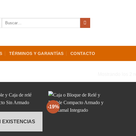
Buscar
por:
S
TÉRMINOS Y GARANTÍAS
CONTACTO
“RTT7121”
Mostrando los 2 r
-19%
N EXISTENCIAS