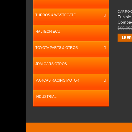
CARROC
TURBOS & WASTEGATE
Fusible
Compac
$
66.00
HALTECH ECU
LEER
TOYOTA PARTS & OTROS
JDM CARS OTROS
MARCAS RACING MOTOR
INDUSTRIAL