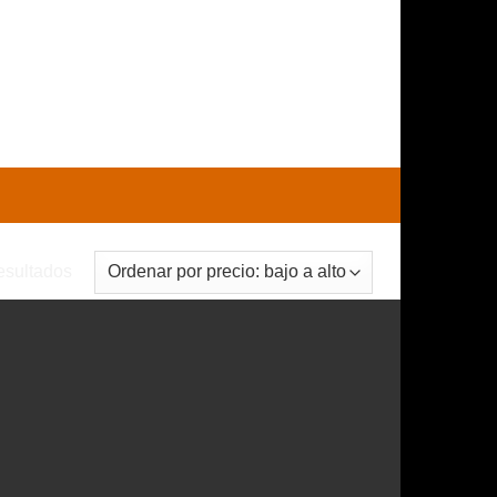
0
CARRITO /
$
0
Ordenado
esultados
por
precio:
bajo
a
alto