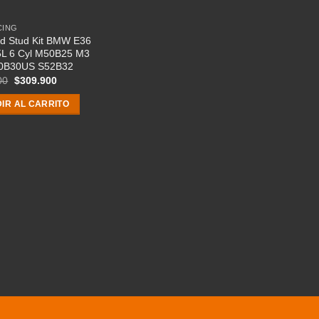
CING
d Stud Kit BMW E36
.5L 6 Cyl M50B25 M3
0B30US S52B32
El
El
00
$
309.900
precio
precio
original
actual
IR AL CARRITO
era:
es:
$379.900.
$309.900.