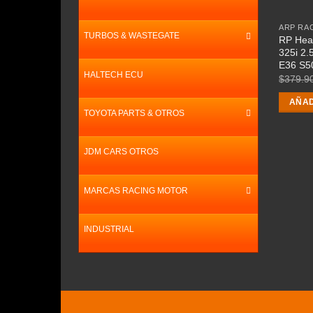
ARP RA
TURBOS & WASTEGATE
RP Hea
325i 2
E36 S5
HALTECH ECU
$
379.9
AÑAD
TOYOTA PARTS & OTROS
JDM CARS OTROS
MARCAS RACING MOTOR
INDUSTRIAL