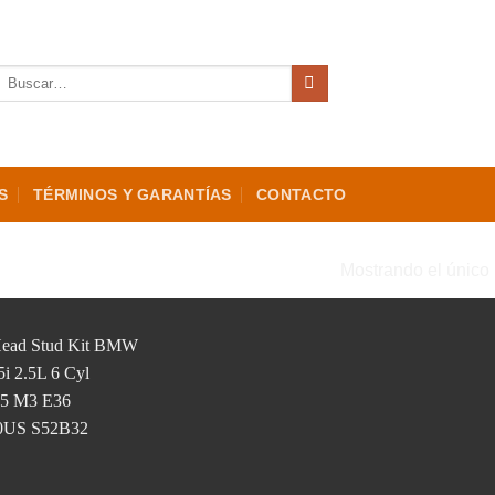
Buscar
por:
S
TÉRMINOS Y GARANTÍAS
CONTACTO
“S50B30US”
Mostrando el único 