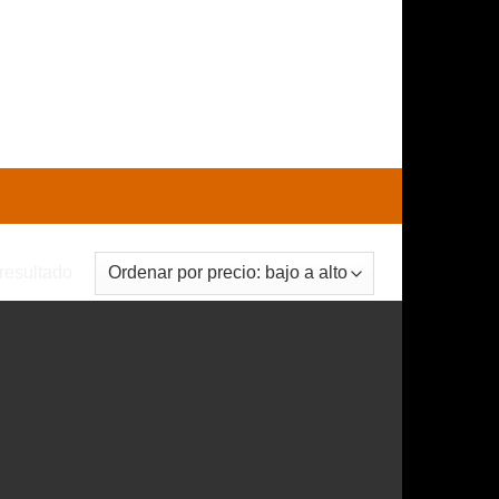
0
CARRITO /
$
0
resultado