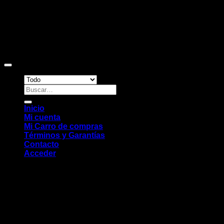
Copyright 2026 ©
Sitio web desarrollado por EleMonkey
Digital Studio
Buscar
por:
Inicio
Mi cuenta
Mi Carro de compras
Términos y Garantías
Contacto
Acceder