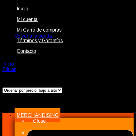
Inicio
Mi cuenta
No hay productos en el carrito.
Mi Carro de compras
Volver a la tienda
Términos y Garantías
Contacto
Inicio
/
Productos etiquetados “seguridad”
Filtrar
Mostrando el único resultado
Menu
MERCHANDISING
Close