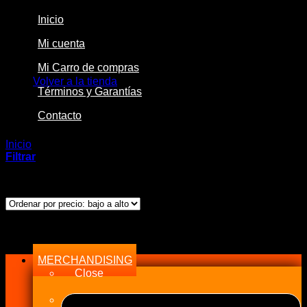
Inicio
Mi cuenta
No hay productos en el carrito.
Mi Carro de compras
Volver a la tienda
Términos y Garantías
Contacto
Inicio
/
Productos etiquetados “Silicona”
Filtrar
Mostrando el único resultado
Menu
MERCHANDISING
Close