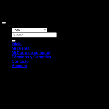
Copyright 2026 ©
Sitio web desarrollado por EleMonkey
Digital Studio
Buscar
por:
Inicio
Mi cuenta
Mi Carro de compras
Términos y Garantías
Contacto
Acceder