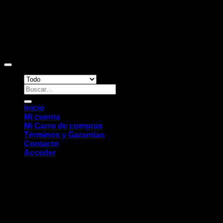
Copyright 2026 ©
Sitio web desarrollado por EleMonkey
Digital Studio
Buscar
por:
Inicio
Mi cuenta
Mi Carro de compras
Términos y Garantías
Contacto
Acceder