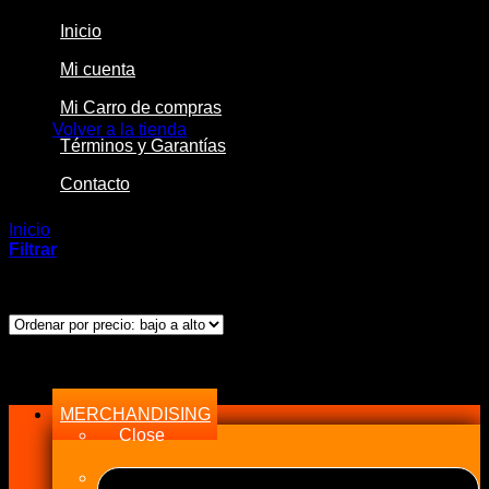
Inicio
Mi cuenta
No hay productos en el carrito.
Mi Carro de compras
Volver a la tienda
Términos y Garantías
Contacto
Inicio
/
Productos etiquetados “SILVIA”
Filtrar
Mostrando el único resultado
Menu
MERCHANDISING
Close