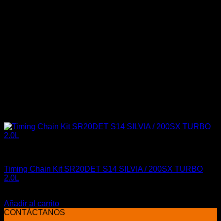
Industrial
Timing Chain Kit SR20DET S14 SILVIA / 200SX TURBO
2.0L
El
El
$
112.900
$
89.990
precio
precio
Añadir al carrito
original
actual
CONTÁCTANOS
era:
es: