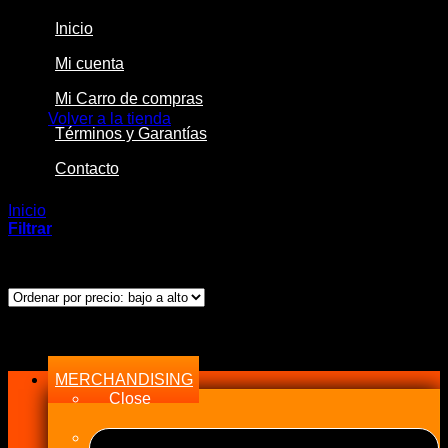
Inicio
Mi cuenta
No hay productos en el carrito.
Mi Carro de compras
Volver a la tienda
Términos y Garantías
Contacto
Inicio
/
Productos etiquetados “SNO-8CV-QC”
Filtrar
Mostrando el único resultado
Menu
MERCHANDISING
Close