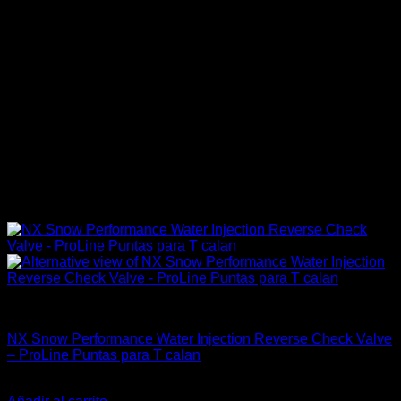
Accesorios Motor
NX Snow Performance Water Injection Reverse Check Valve
– ProLine Puntas para T calan
El
El
$
70.299
$
47.900
precio
precio