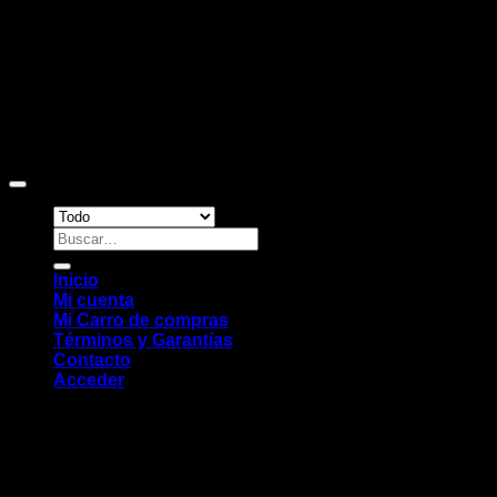
Copyright 2026 ©
Sitio web desarrollado por EleMonkey
Digital Studio
Buscar
por:
Inicio
Mi cuenta
Mi Carro de compras
Términos y Garantías
Contacto
Acceder