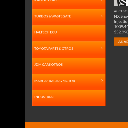
ACCESO
NX Sno
TURBOS & WASTEGATE
Injecti
1009.4
$
52.99
HALTECH ECU
AÑAD
TOYOTA PARTS & OTROS
JDM CARS OTROS
MARCAS RACING MOTOR
INDUSTRIAL