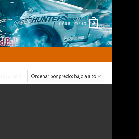
0
CARRITO /
$
0
 resultado