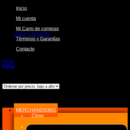
Inicio
Mi cuenta
No hay productos en el carrito.
Mi Carro de compras
Volver a la tienda
Términos y Garantías
Contacto
Inicio
/
Productos etiquetados “Sol”
Filtrar
Mostrando el único resultado
Menu
MERCHANDISING
Close