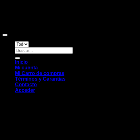
Copyright 2026 ©
Sitio web desarrollado por EleMonkey
Digital Studio
Buscar
por:
Inicio
Mi cuenta
Mi Carro de compras
Términos y Garantías
Contacto
Acceder
Chat WhatsApp
Hola. ¿En qué podemos ayudarte?
Chat Whatsapp