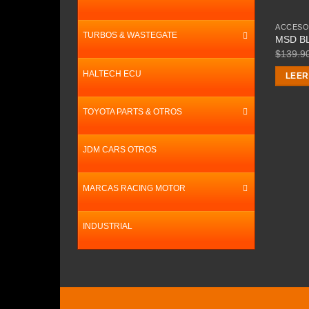
ACCESO
TURBOS & WASTEGATE
MSD BL
$
139.9
HALTECH ECU
LEER
TOYOTA PARTS & OTROS
JDM CARS OTROS
MARCAS RACING MOTOR
INDUSTRIAL