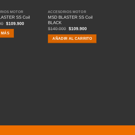
RIOS MOTOR
ACCESORIOS MOTOR
MSD BLASTER SS Coil
ASTER SS Coil
BLACK
El
El
00
$
109.900
precio
precio
El
El
$
140.000
$
109.900
original
actual
precio
precio
 MÁS
era:
es:
original
actual
AÑADIR AL CARRITO
$139.900.
$109.900.
era:
es:
$140.000.
$109.900.