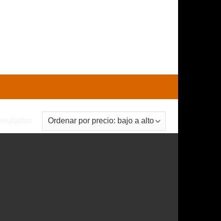
0
CARRITO /
$
0
Ordenado
esultados
por
precio:
bajo
a
alto