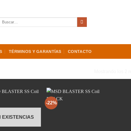
Buscar
por:
S
TÉRMINOS Y GARANTÍAS
CONTACTO
“SS”
Mostrando los 2 r
-22%
N EXISTENCIAS