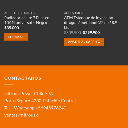
ACCESORIOS MOTOR
ACCESORIOS
Radiador aceite 7 Filas en
AEM Estanque de inyección
10AN universal – Negro
de agua / methanol V2 de 18.9
Lts
$
35.000
El
El
$
309.900
$
299.900
precio
precio
LEER MÁS
original
actual
AÑADIR AL CARRITO
era:
es:
$309.900.
$299.900.
CONTÁCTANOS
Nitrous Power Chile SPA
Porto Seguro 4230, Estación Central
Tel + Whatsapp +56945976240
ventas@nitrous.cl