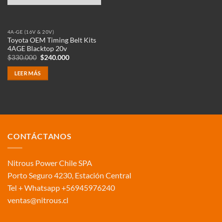
4A-GE (16V & 20V)
Toyota OEM Timing Belt Kits
4AGE Blacktop 20v
El
El
$
330.000
$
240.000
precio
precio
original
actual
LEER MÁS
era:
es:
$330.000.
$240.000.
CONTÁCTANOS
Nitrous Power Chile SPA
Porto Seguro 4230, Estación Central
Tel + Whatsapp +56945976240
ventas@nitrous.cl