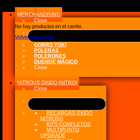
a
alto
MERCHANDISING
Close
No hay productos en el carrito.
Volver a la tienda
GORRO YOKI
POLERAS
POLERONES
DUENDE MÁGICO
Close
NITROUS OXIDO (NITRO)
Close
RECARGAS OXIDO
NITROSO
KITS COMPLETOS
MULTIPUNTO
UPGRADE