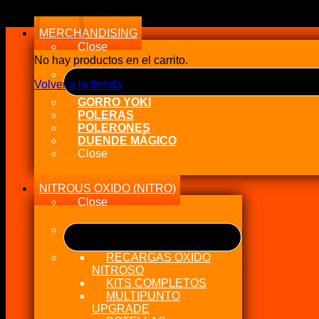
a
alto
MERCHANDISING
Close
No hay productos en el carrito.
Volver a la tienda
GORRO YOKI
POLERAS
POLERONES
DUENDE MÁGICO
Close
NITROUS OXIDO (NITRO)
Close
RECARGAS OXIDO
NITROSO
KITS COMPLETOS
MULTIPUNTO
UPGRADE