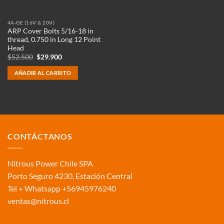
4A-GE (16V & 20V)
ARP Cover Bolts 5/16-18 in
thread, 0.750 in Long 12 Point
Head
El
El
$
52.500
$
29.900
precio
precio
original
actual
AÑADIR AL CARRITO
era:
es:
$52.500.
$29.900.
CONTÁCTANOS
Nitrous Power Chile SPA
Porto Seguro 4230, Estación Central
Tel + Whatsapp +56945976240
ventas@nitrous.cl