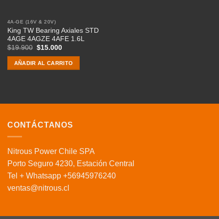
4A-GE (16V & 20V)
King TW Bearing Axiales STD
4AGE 4AGZE 4AFE 1.6L
El
El
$
19.900
$
15.000
precio
precio
original
actual
AÑADIR AL CARRITO
era:
es:
$19.900.
$15.000.
CONTÁCTANOS
Nitrous Power Chile SPA
Porto Seguro 4230, Estación Central
Tel + Whatsapp +56945976240
ventas@nitrous.cl