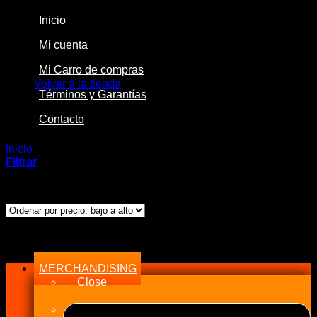
Inicio
Mi cuenta
No hay productos en el carrito.
Mi Carro de compras
Volver a la tienda
Términos y Garantías
Contacto
Inicio
/
Productos etiquetados “TW1695-STD”
Filtrar
Mostrando el único resultado
Menu
MERCHANDISING
Close