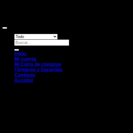
Copyright 2026 ©
Sitio web desarrollado por EleMonkey
Digital Studio
Buscar
por:
Inicio
Mi cuenta
Mi Carro de compras
Términos y Garantías
Contacto
Acceder