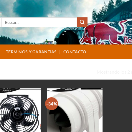
Buscar
por:
TÉRMINOS Y GARANTÍAS
CONTACTO
Mostrando los 2 
VENTILADOR”
-34%