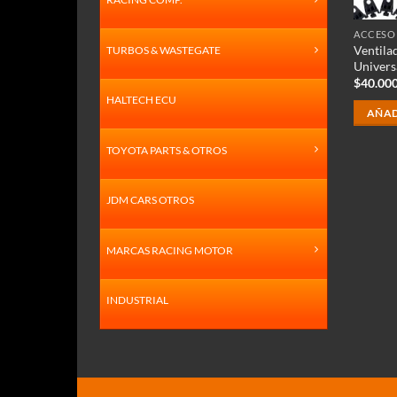
ACCESO
Ventila
TURBOS & WASTEGATE
Univers
$
40.00
HALTECH ECU
AÑAD
TOYOTA PARTS & OTROS
JDM CARS OTROS
MARCAS RACING MOTOR
INDUSTRIAL