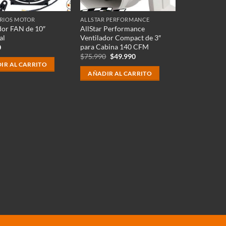
RIOS MOTOR
ALLSTAR PERFORMANCE
dor FAN de 10″
AllStar Performance
al
Ventilador Compact de 3″
para Cabina 140 CFM
0
El
El
$
75.990
$
49.990
precio
precio
IR AL CARRITO
original
actual
AÑADIR AL CARRITO
era:
es:
$75.990.
$49.990.