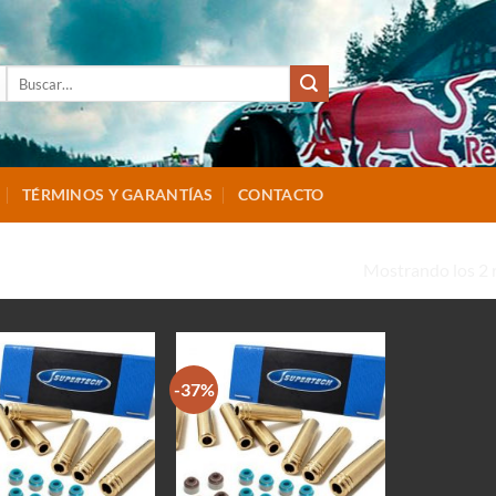
Buscar
por:
TÉRMINOS Y GARANTÍAS
CONTACTO
Mostrando los 2 
S-TY5E”
-37%