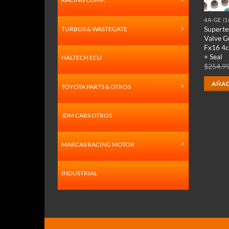
4A-GE (1
Supert
TURBOS & WASTEGATE
Valve G
Fx16 4c
+ Seal
HALTECH ECU
$
254.9
AÑAD
TOYOTA PARTS & OTROS
JDM CARS OTROS
MARCAS RACING MOTOR
INDUSTRIAL