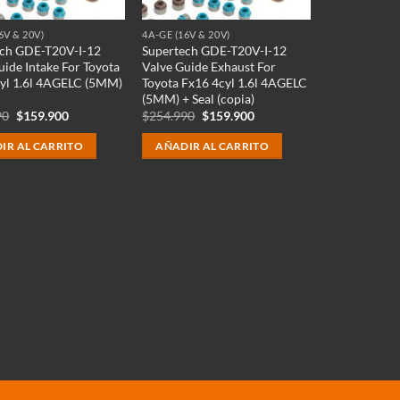
6V & 20V)
4A-GE (16V & 20V)
ech GDE-T20V-I-12
Supertech GDE-T20V-I-12
uide Intake For Toyota
Valve Guide Exhaust For
yl 1.6l 4AGELC (5MM)
Toyota Fx16 4cyl 1.6l 4AGELC
(5MM) + Seal (copia)
El
El
El
El
90
$
159.900
$
254.990
$
159.900
precio
precio
precio
precio
original
actual
original
actual
IR AL CARRITO
AÑADIR AL CARRITO
era:
es:
era:
es:
$254.990.
$159.900.
$254.990.
$159.900.