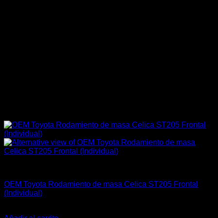
Engine 3SGTE / 3SGE / 5SFE / 5SGTE
OEM Toyota Rodamiento de masa Celica ST205 Frontal
(Individual)
El
El
$
325.900
$
175.990
precio
precio