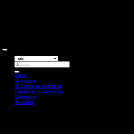
Copyright 2026 ©
Sitio web desarrollado por EleMonkey
Digital Studio
Buscar
por:
Inicio
Mi cuenta
Mi Carro de compras
Términos y Garantías
Contacto
Acceder