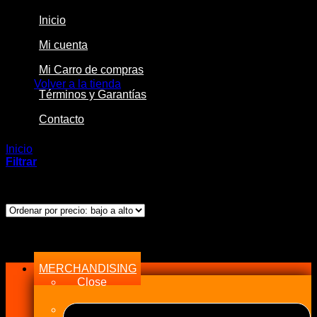
Inicio
Mi cuenta
No hay productos en el carrito.
Mi Carro de compras
Volver a la tienda
Términos y Garantías
Contacto
Inicio
/
Productos etiquetados “Wheel”
Filtrar
Mostrando el único resultado
Menu
MERCHANDISING
Close