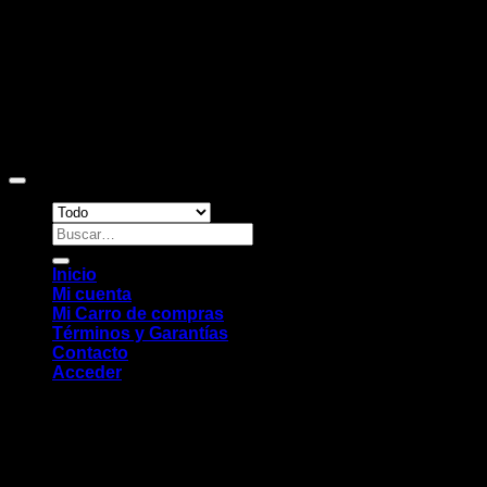
Copyright 2026 ©
Sitio web desarrollado por EleMonkey
Digital Studio
Buscar
por:
Inicio
Mi cuenta
Mi Carro de compras
Términos y Garantías
Contacto
Acceder