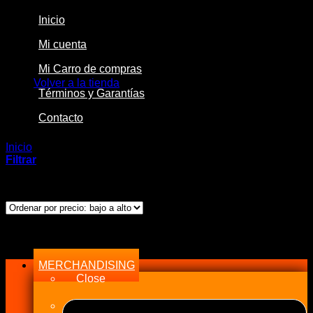
Inicio
Mi cuenta
No hay productos en el carrito.
Mi Carro de compras
Volver a la tienda
Términos y Garantías
Contacto
Inicio
/
Productos etiquetados “Wired Relay Block”
Filtrar
Mostrando el único resultado
Menu
MERCHANDISING
Close