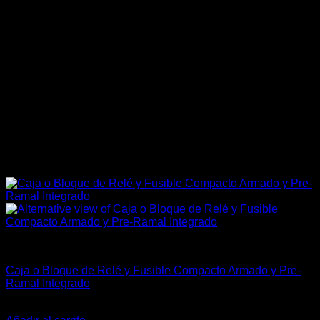
Carrocería & Seguridad
Caja o Bloque de Relé y Fusible Compacto Armado y Pre-
Ramal Integrado
El
El
$
92.490
$
74.990
precio
precio