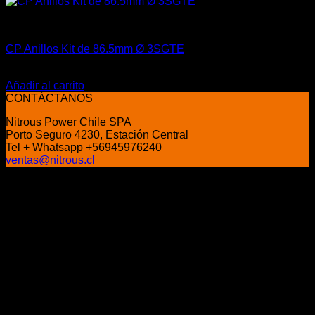
Aceites / Aditivos / Combustible
CP Anillos Kit de 86.5mm Ø 3SGTE
$
175.000
Añadir al carrito
CONTÁCTANOS
Nitrous Power Chile SPA
Porto Seguro 4230, Estación Central
Tel + Whatsapp +56945976240
ventas@nitrous.cl
P