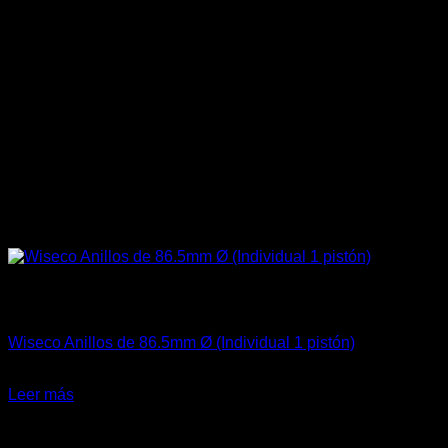
Sin existencias
Aceites / Aditivos / Combustible
Wiseco Anillos de 86.5mm Ø (Individual 1 pistón)
El
El
$
65.990
$
49.900
precio
precio
Leer más
original
actual
-24%
era:
es:
$65.990.
$49.900.