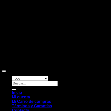
D
Copyright 2026 ©
Sitio web desarrollado por EleMonkey
Digital Studio
Buscar
por:
Inicio
Mi cuenta
Mi Carro de compras
Términos y Garantías
Contacto