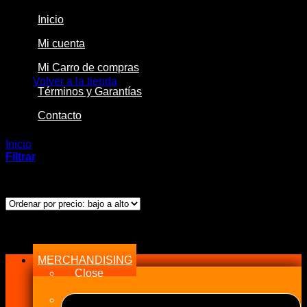
Inicio
Mi cuenta
No hay productos en el carrito.
Mi Carro de compras
Volver a la tienda
Términos y Garantías
Contacto
Inicio
/
Productos etiquetados “Wiseco”
Filtrar
Ordenado
Mostrando los 3 resultados
por
precio:
bajo
Menu
a
alto
MERCHANDISING
Close