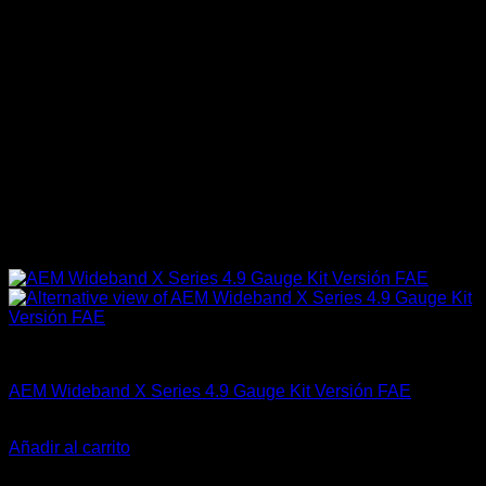
AEM Performance
AEM Wideband X Series 4.9 Gauge Kit Versión FAE
El
El
$
345.990
$
279.990
precio
precio
Añadir al carrito
original
actual
-17%
era:
es: