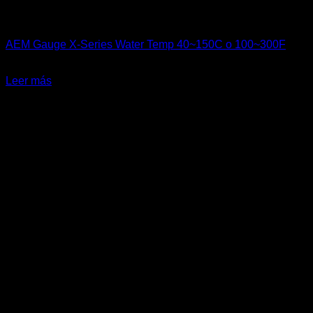
AEM Performance
AEM Gauge X-Series Water Temp 40~150C o 100~300F
El
El
$
335.900
$
280.000
precio
precio
Leer más
original
actual
-20%
era:
es:
$335.900.
$280.000.