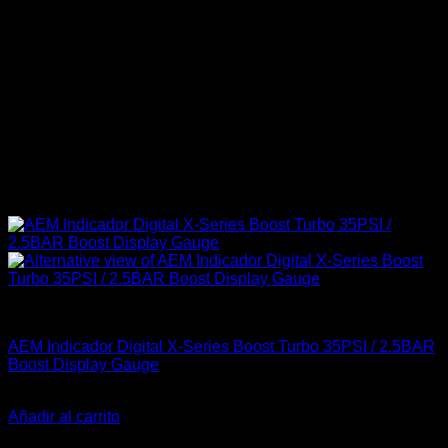
AEM Performance
AEM Indicador Digital X-Series Boost Turbo 35PSI / 2.5BAR
Boost Display Gauge
El
El
$
349.900
$
319.900
precio
precio
Añadir al carrito
original
actual
-2%