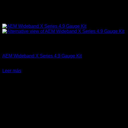
Sin existencias
AEM Performance
AEM Wideband X Series 4.9 Gauge Kit
El
El
$
375.990
$
299.990
precio
precio
Leer más
original
actual
-9%
era:
es:
$375.990.
$299.990.