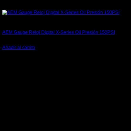
Accesorios Motor
AEM Gauge Reloj Digital X-Series Oil Presión 150PSI
El
El
$
419.900
$
389.900
precio
precio
Añadir al carrito
original
actual
-5%
era:
es:
$419.900.
$389.900.