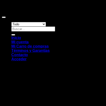
Copyright 2026 ©
Sitio web desarrollado por EleMonkey
Digital Studio
Buscar
por:
Inicio
Mi cuenta
Mi Carro de compras
Términos y Garantías
Contacto
Acceder