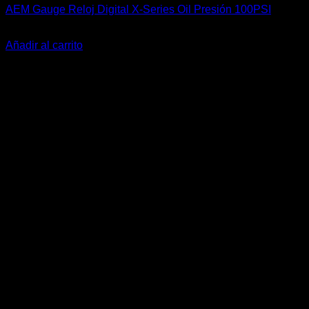
AEM Gauge Reloj Digital X-Series Oil Presión 100PSI
El
El
$
345.900
$
339.900
precio
precio
Añadir al carrito
original
actual
-7%
era:
es:
$345.900.
$339.900.