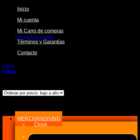
Inicio
Mi cuenta
No hay productos en el carrito.
Mi Carro de compras
Volver a la tienda
Términos y Garantías
Contacto
Inicio
/
Productos etiquetados “X-Series”
Filtrar
Ordenado
Mostrando los 8 resultados
por
precio:
bajo
Menu
a
alto
MERCHANDISING
Close