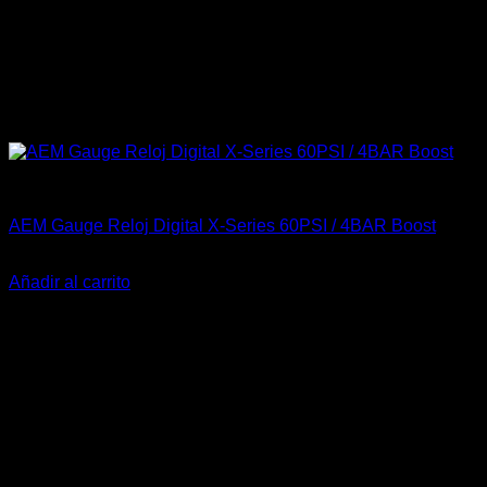
Accesorios Motor
AEM Gauge Reloj Digital X-Series 60PSI / 4BAR Boost
El
El
$
482.900
$
459.900
precio
precio
Añadir al carrito
original
actual
-10%
era:
es:
$482.900.
$459.900.