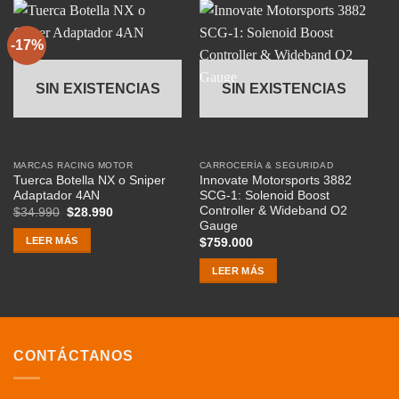
-17%
-
SIN EXISTENCIAS
SIN EXISTENCIAS
MARCAS RACING MOTOR
CARROCERÍA & SEGURIDAD
AC
Tuerca Botella NX o Sniper
Innovate Motorsports 3882
NX
Adaptador 4AN
SCG-1: Solenoid Boost
Fu
Controller & Wideband O2
El
El
$
34.990
$
28.990
$
precio
precio
Gauge
original
actual
LEER MÁS
$
759.000
era:
es:
$34.990.
$28.990.
LEER MÁS
CONTÁCTANOS