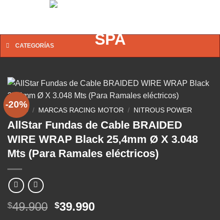
Saltar
0
al
contenido
CATEGORÍAS
-20%
INICIO
/
MARCAS RACING MOTOR
/
NITROUS POWER
AllStar Fundas de Cable BRAIDED
WIRE WRAP Black 25,4mm Ø X 3.048
Mts (Para Ramales eléctricos)
El
El
49.900
39.990
$
$
precio
precio