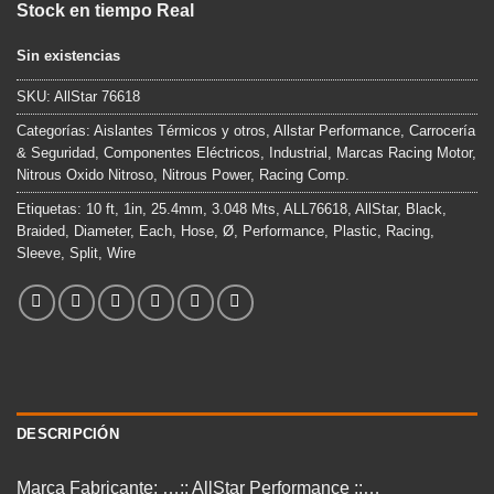
Stock en tiempo Real
original
actual
era:
es:
Sin existencias
$49.900.
$39.990.
SKU:
AllStar 76618
Categorías:
Aislantes Térmicos y otros
,
Allstar Performance
,
Carrocería
& Seguridad
,
Componentes Eléctricos
,
Industrial
,
Marcas Racing Motor
,
Nitrous Oxido Nitroso
,
Nitrous Power
,
Racing Comp.
Etiquetas:
10 ft
,
1in
,
25.4mm
,
3.048 Mts
,
ALL76618
,
AllStar
,
Black
,
Braided
,
Diameter
,
Each
,
Hose
,
Ø
,
Performance
,
Plastic
,
Racing
,
Sleeve
,
Split
,
Wire
DESCRIPCIÓN
Marca Fabricante: …:: AllStar Performance ::…