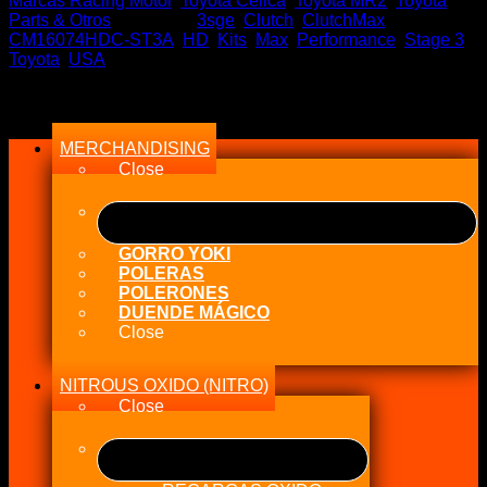
Marcas Racing Motor
,
Toyota Celica
,
Toyota MR2
,
Toyota
Parts & Otros
Etiquetas:
3sge
,
Clutch
,
ClutchMax
,
CM16074HDC-ST3A
,
HD
,
Kits
,
Max
,
Performance
,
Stage 3
,
Toyota
,
USA
Menu
MERCHANDISING
Close
GORRO YOKI
POLERAS
POLERONES
DUENDE MÁGICO
Close
NITROUS OXIDO (NITRO)
Close