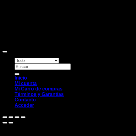
Copyright 2026 ©
Sitio web desarrollado por EleMonkey
Digital Studio
Buscar
por:
Inicio
Mi cuenta
Mi Carro de compras
Términos y Garantías
Contacto
Acceder