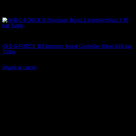
Componentes Eléctricos
GFB G-FORCE III Electronic Boost Controller 50psi 3.45 bar
Turbo
El
El
$
650.000
$
609.900
precio
precio
Añadir al carrito
original
actual
-18%
era:
es:
$650.000.
$609.900.