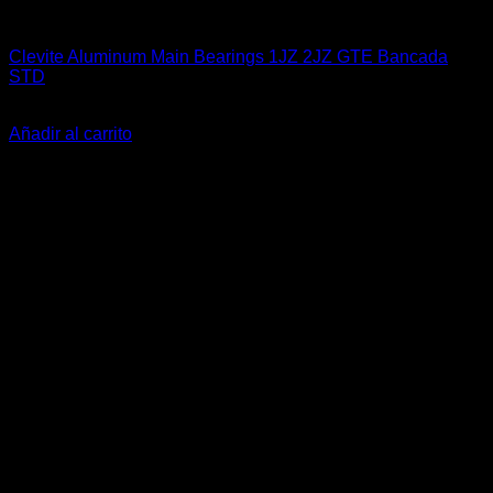
Clevite Racing
Clevite Aluminum Main Bearings 1JZ 2JZ GTE Bancada
STD
El
El
$
119.900
$
74.990
precio
precio
Añadir al carrito
original
actual
-31%
era:
es:
$119.900.
$74.990.