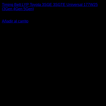
Timing Belt LYP Toyota 3SGE 3SGTE Universal 177W25
(3Gen 4Gen 5Gen)
El
El
$
60.000
$
40.000
precio
precio
Añadir al carrito
original
actual
-6%
era:
es:
$60.000.
$40.000.