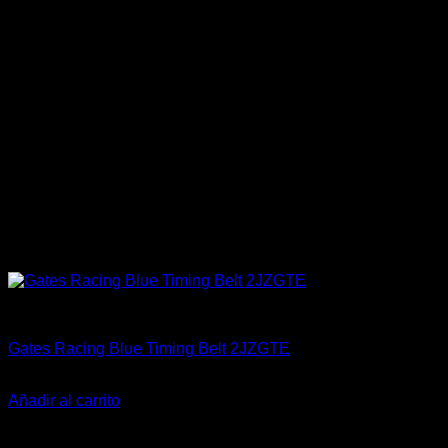
Engine 1JZGTTE / 2JZGTTE
Gates Racing Blue Timing Belt 2JZGTE
El
El
$
249.900
$
189.900
precio
precio
Añadir al carrito
original
actual
-37%
era:
es: