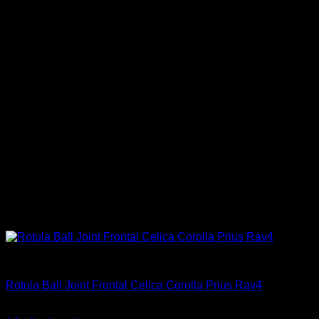
Industrial
Rotula Ball Joint Frontal Celica Corolla Prius Rav4
El
El
$
119.990
$
59.900