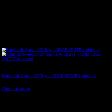
Engine 3SGE Beams
Bomba de Agua LYP Toyota 3SGE 3SGTE Universal
El
El
$
85.000
$
69.990
precio
precio
Añadir al carrito
original
actual
-50%
era:
es:
$85.000.
$69.990.