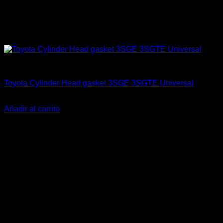
Engine 3SGTE / 3SGE / 5SFE / 5SGTE
Toyota Cylinder Head gasket 3SGE 3SGTE Universal
El
El
$
129.000
$
89.000
precio
precio
Añadir al carrito
original
actual
-13%
era:
es:
$129.000.
$89.000.