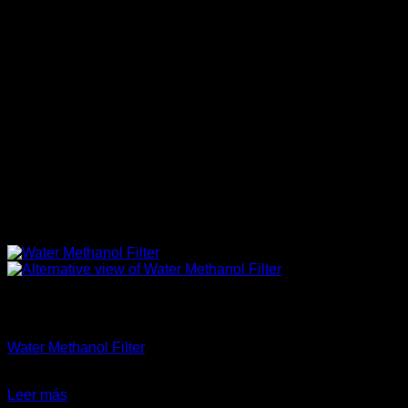
Sin existencias
Accesorios
Water Methanol Filter
El
El
$
59.900
$
49.000
precio
precio
Leer más