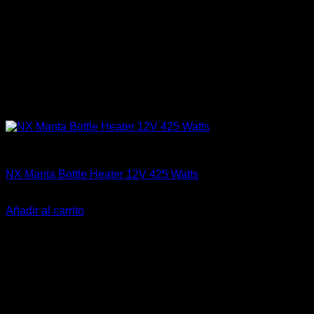
Accesorios
NX Manta Bottle Heater 12V 425 Watts
El
El
$
259.990
$
209.000
precio
precio
Añadir al carrito
original
actual
-18%
era:
es:
$259.990.
$209.000.