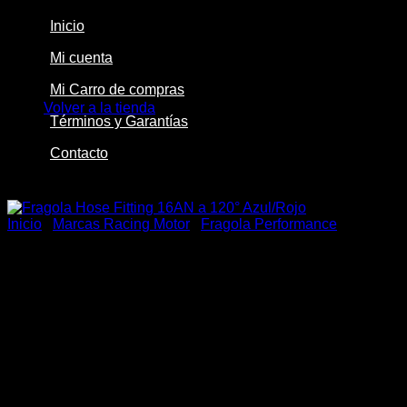
Inicio
Mi cuenta
No hay productos en el carrito.
Mi Carro de compras
Volver a la tienda
Términos y Garantías
Contacto
-22%
Inicio
/
Marcas Racing Motor
/
Fragola Performance
Fragola Hose Fitting 16AN a
120° Azul/Rojo
El
El
$
89.500
$
69.900