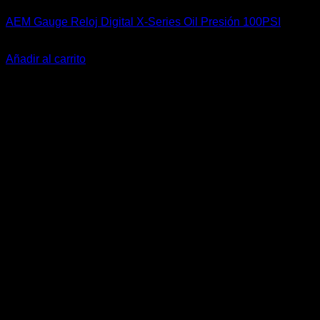
AEM Gauge Reloj Digital X-Series Oil Presión 100PSI
El
El
$
345.900
$
339.900
precio
precio
Añadir al carrito
original
actual
-6%
era:
es:
$345.900.
$339.900.