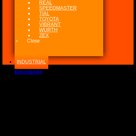
REAL
SPEEDMASTER
TIAL
TOYOTA
VIBRANT
WURTH
ZEX
Close
INDUSTRIAL
Descripción
Marca Fabricante: Fragola Performance
Estado: Nuevo – Origen: EEUU – China
Incluye:.
– Fragola Hose Fitting 16AN a 120° Azul/Rojo
— Fitting, Hose End, 3000 Series, 120 Degree, 16 AN Hose
to 16 AN Male, Swivel, Aluminum, Blue / Red Anodized,
Each
*** Valor Unitario ****