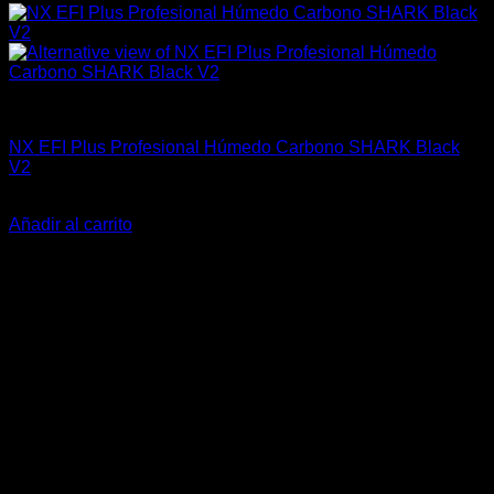
Industrial
NX EFI Plus Profesional Húmedo Carbono SHARK Black
V2
El
El
$
1.499.900
$
1.259.900
precio
precio
Añadir al carrito
original
actual
-20%
era:
es:
$1.499.900.
$1.259.900.