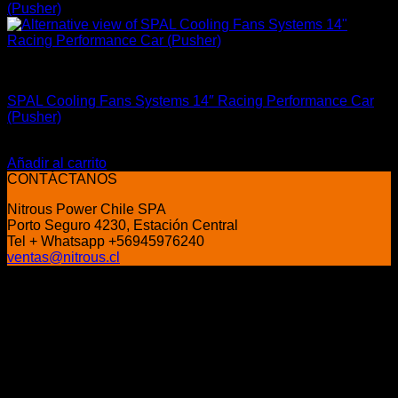
Accesorios Motor
SPAL Cooling Fans Systems 14″ Racing Performance Car
(Pusher)
El
El
$
359.900
$
279.900
precio
precio
Añadir al carrito
original
actual
CONTÁCTANOS
era:
es:
Nitrous Power Chile SPA
$359.900.
$279.900.
Porto Seguro 4230, Estación Central
Tel + Whatsapp +56945976240
ventas@nitrous.cl
P