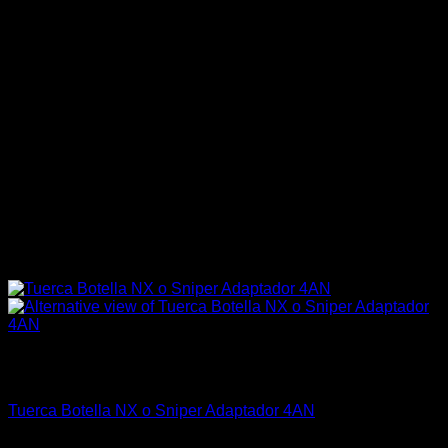
Sin existencias
Marcas Racing Motor
Tuerca Botella NX o Sniper Adaptador 4AN
El
El
$
34.990
$
28.990