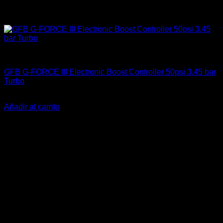
Componentes Eléctricos
GFB G-FORCE III Electronic Boost Controller 50psi 3.45 bar
Turbo
El
El
$
650.000
$
609.900
precio
precio
Añadir al carrito
original
actual
era:
es:
$650.000.
$609.900.