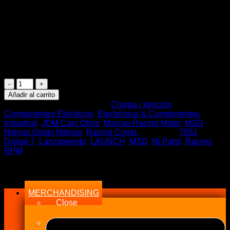
$
110.000
2 disponibles
MSD
LAUNCH
Añadir al carrito
RPM
SKU:
MSD 7551
Categorías:
Chispa / Ignición
,
Lanzamiento
Componentes Eléctricos
,
Electrónica & Componentes
,
cantidad
Industrial
,
JDM Cars Otros
,
Marcas Racing Motor
,
MSD
,
Nitrous Oxido Nitroso
,
Racing Comp.
Etiquetas:
7551
,
Digital-7
,
Lanzamiento
,
LAUNCH
,
MSD
,
Ni Parts
,
Racing
,
RPM
Menu
MERCHANDISING
Close