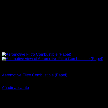
Aeromotive
Aeromotive Filtro Combustible (Papel)
El
El
$
55.990
$
45.900
precio
precio
Añadir al carrito
original
actual
-11%
era:
es:
$55.990.
$45.900.