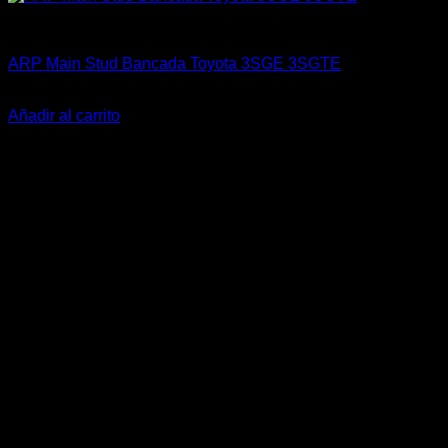
ARP Racing
ARP Main Stud Bancada Toyota 3SGE 3SGTE
El
El
$
198.900
$
159.900
precio
precio
Añadir al carrito
original
actual
-26%
era:
es:
$198.900.
$159.900.