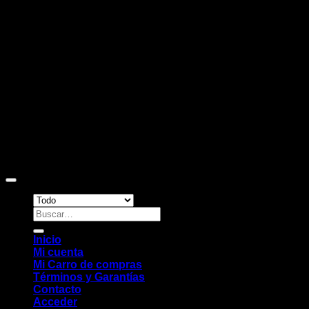
D
Copyright 2026 ©
Sitio web desarrollado por EleMonkey
Digital Studio
Buscar
por:
Inicio
Mi cuenta
Mi Carro de compras
Términos y Garantías
Contacto
Acceder