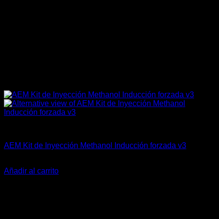
AEM Performance
AEM Kit de Inyección Methanol Inducción forzada v3
El
El
$
865.900
$
769.900
precio
precio
Añadir al carrito
original
actual
era:
es:
$865.900.
$769.900.