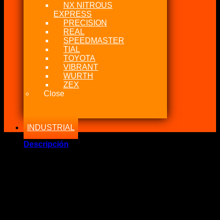
NX NITROUS
EXPRESS
PRECISION
REAL
SPEEDMASTER
TIAL
TOYOTA
VIBRANT
WURTH
ZEX
Close
INDUSTRIAL
Descripción
Marca Fabricante: MSD
Estado: Nuevo
Incluye:.
– 1 MSD LAUNCH RPM Lanzamiento
El control de lanzamiento manual está diseñado para ser