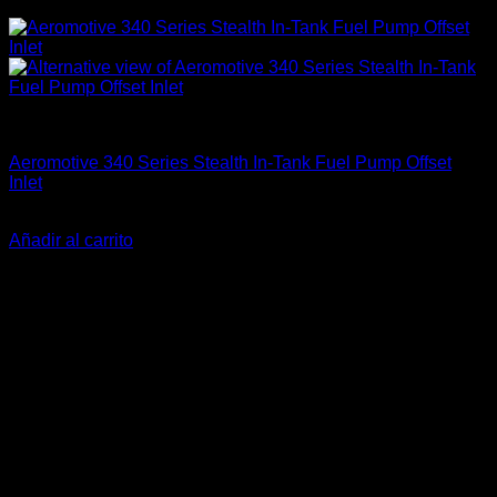
Accesorios
Aeromotive 340 Series Stealth In-Tank Fuel Pump Offset
Inlet
El
El
$
282.990
$
245.900
precio
precio
Añadir al carrito
original
actual
-11%
era:
es:
$282.990.
$245.900.