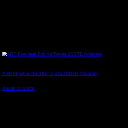
ARP Racing
ARP Flywheel Bolt Kit Toyota 3SGTE (Volante)
El
El
$
143.000
$
109.900
precio
precio
Añadir al carrito
original
actual
era:
es:
$143.000.
$109.900.