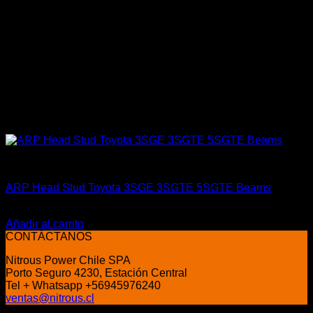
ARP Racing
ARP Head Stud Toyota 3SGE 3SGTE 5SGTE Beams
El
El
$
422.000
$
319.990
precio
precio
Añadir al carrito
original
actual
CONTÁCTANOS
era:
es:
Nitrous Power Chile SPA
$422.000.
$319.990.
Porto Seguro 4230, Estación Central
Tel + Whatsapp +56945976240
ventas@nitrous.cl