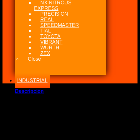
NX NITROUS
EXPRESS
PRECISION
REAL
SPEEDMASTER
TIAL
TOYOTA
VIBRANT
WURTH
ZEX
Close
INDUSTRIAL
Descripción
Marca Fabricante: …:: MSD Performance ::…
Estado: Nuevo – Origen: USA
Incluye:.
– MSD Modulo de Ignición 6AL Black
Significado: Modulo de Ignición con ilimitador de
revoluciones digital.