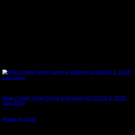
Engine 3SGTE / 3SGE / 5SFE / 5SGTE
Brian Crower Valve Spring & Retainer Kit 3SGTE & 3SGE
para 2Gen
El
El
$
465.990
$
379.900
precio
precio
Añadir al carrito
original
actual
-18%
era:
es: