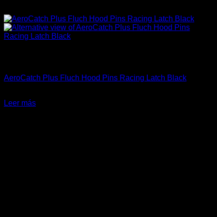
Sin existencias
Carrocería & Seguridad
AeroCatch Plus Fluch Hood Pins Racing Latch Black
El
El
$
149.900
$
119.990
precio
precio
Leer más
original
actual
-23%
era:
es:
$149.900.
$119.990.