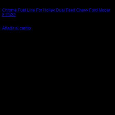
Industrial
Chrome Fuel Line For Holley Dual Feed Chevy Ford Mopar
8 21/32
$
20.000
Añadir al carrito
-22%