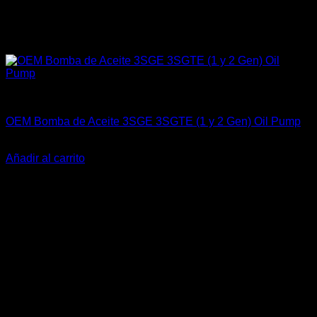
Engine 3SGTE / 3SGE / 5SFE / 5SGTE
OEM Bomba de Aceite 3SGE 3SGTE (1 y 2 Gen) Oil Pump
El
El
$
249.900
$
195.000
precio
precio
Añadir al carrito
original
actual
-24%
era:
es:
$249.900.
$195.000.