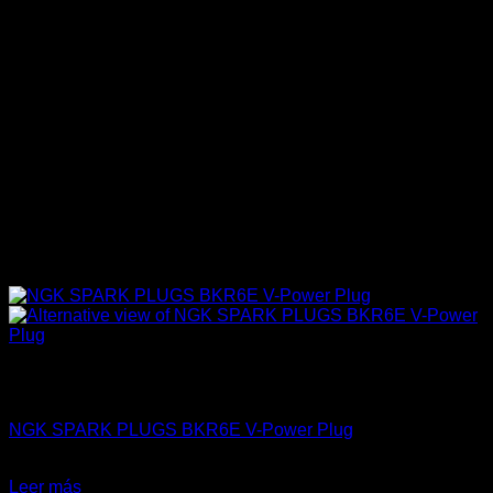
Sin existencias
4A-GE (16V & 20V)
NGK SPARK PLUGS BKR6E V-Power Plug
$
19.990
Leer más