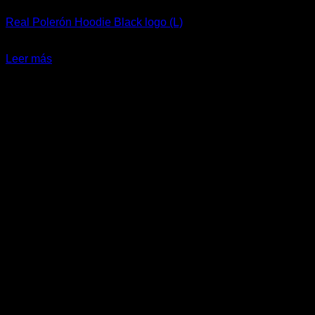
Real Polerón Hoodie Black logo (L)
El
El
$
47.990
$
35.990
precio
precio
Leer más
original
actual
-20%
era:
es:
$47.990.
$35.990.