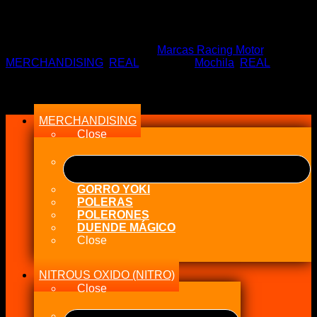
El
El
$
35.988
$
24.990
precio
precio
Sin existencias
original
actual
era:
es:
SKU:
RS00-0300
Categorías:
Marcas Racing Motor
,
$35.988.
$24.990.
MERCHANDISING
,
REAL
Etiquetas:
Mochila
,
REAL
Menu
MERCHANDISING
Close
GORRO YOKI
POLERAS
POLERONES
DUENDE MÁGICO
Close
NITROUS OXIDO (NITRO)
Close