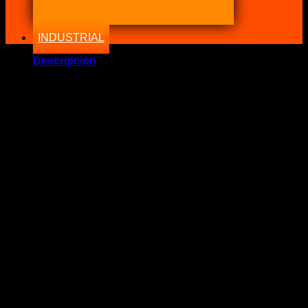
INDUSTRIAL
Descripción
Marca Fabricante: …:: Real Street Performance ::…
Estado: Nuevo – Origen: USA
Incluye:.
– Mochila REAL Logo Verde
Significado: Mochila Negra logo REAL Verde
Código: RS00-0300
DESCRIPCIÓN
En colaboración de Real Street Performance con Nitrous
Power Chile, Es una edición limitada de logo Real.
* Color Tela Negro calidad Premium.
* Bordado Blanco, Verde, Real.
* Frontal.
.: POLÍTICA DE NITROUS POWER CHILE :.
Nunca caeremos en el engaño de decir que algo que es
original siendo imitaciones.
Somos fanáticos del mundo tuerca y sabemos lo mucho que