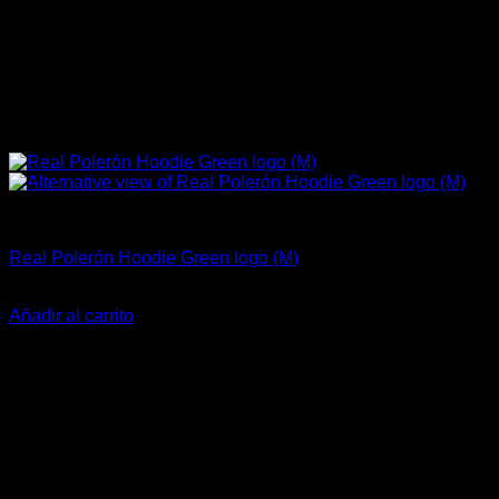
Marcas Racing Motor
Real Polerón Hoodie Green logo (M)
El
El
$
56.990
$
44.990
precio
precio
Añadir al carrito
original
actual
era:
es:
$56.990.
$44.990.