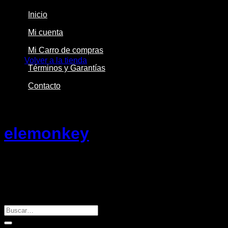
Inicio
Mi cuenta
No hay productos en el carrito.
Mi Carro de compras
Volver a la tienda
Términos y Garantías
Contacto
Archivos del Autor:
elemonkey
No se Encontró
Parece que no podemos encontrar lo que busca. Quizás la
opción Buscar pueda ayudarle.