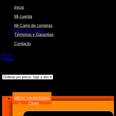
Inicio
Mi cuenta
No hay productos en el carrito.
Mi Carro de compras
Volver a la tienda
Términos y Garantías
Contacto
Inicio
/
Productos etiquetados “11109”
Filtrar
Mostrando el único resultado
Menu
MERCHANDISING
Close