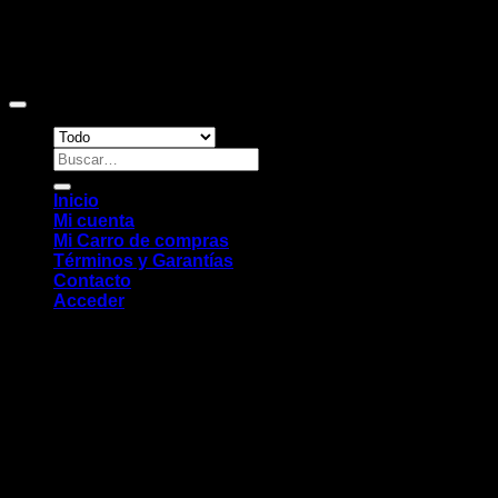
Copyright 2026 ©
Sitio web desarrollado por EleMonkey
Digital Studio
Buscar
por:
Inicio
Mi cuenta
Mi Carro de compras
Términos y Garantías
Contacto
Acceder