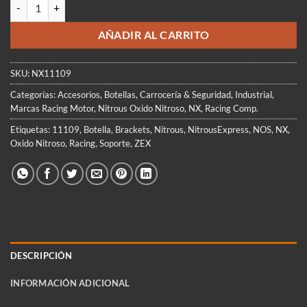
NX Soporte Brackets Botella 10Lts INOX cantidad
AÑADIR AL CARRITO
SKU:
NX11109
Categorías:
Accesorios
,
Botellas
,
Carrocería & Seguridad
,
Industrial
,
Marcas Racing Motor
,
Nitrous Oxido Nitroso
,
NX
,
Racing Comp.
Etiquetas:
11109
,
Botella
,
Brackets
,
Nitrous
,
NitrousExpress
,
NOS
,
NX
,
Oxido Nitroso
,
Racing
,
Soporte
,
ZEX
DESCRIPCIÓN
INFORMACIÓN ADICIONAL