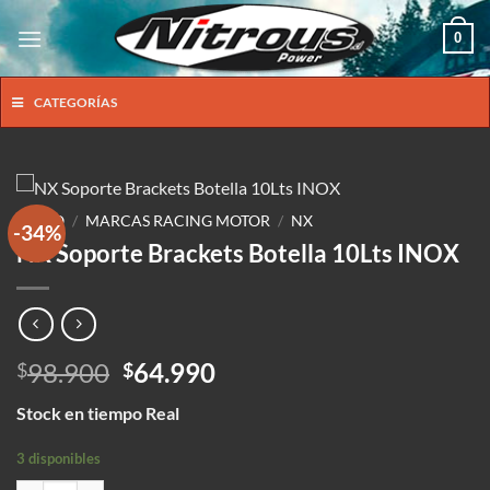
Saltar
0
al
contenido
CATEGORÍAS
INICIO
/
MARCAS RACING MOTOR
/
NX
-34%
NX Soporte Brackets Botella 10Lts INOX
El
El
98.900
64.990
$
$
precio
precio
Stock en tiempo Real
original
actual
era:
es:
3 disponibles
$98.900.
$64.990.