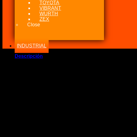
TOYOTA
VIBRANT
WURTH
ZEX
Close
INDUSTRIAL
Descripción
Marca Fabricante: Nitrous Express (NX)
Estado: Nuevo
Solenoide Mainline Proton NX de Nitrous
Voltaje: 12V
Apertura: 0 a 1.200 PSI Nitrous
Nivel de flujo asta 100~150 HP
Entrada y salida: 1/8 NPT
No incluye: soporte, relie, botone,
Tal cual en la foto.
Recomendaciones: Ideal para cambiar el solenoide quemado d
Se puede usar tanto para Oxigeno, Nitrous, Fuel, etc.