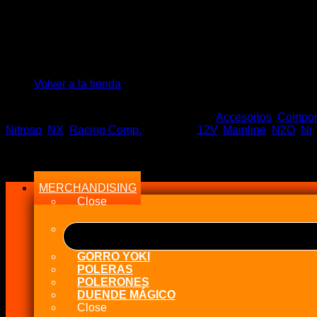
El
El
$
229.400
$
176.900
precio
precio
No hay productos en el carrito.
Stock en tiempo Real
original
actual
era:
es:
Volver a la tienda
Sin existencias
$229.400.
$176.900.
SKU:
Solenoid Mainline N2O
Categorías:
Accesorios
,
Compone
Nitroso
,
NX
,
Racing Comp.
Etiquetas:
12V
,
Mainline
,
N2O
,
Ni
Menu
MERCHANDISING
Close
GORRO YOKI
POLERAS
POLERONES
DUENDE MÁGICO
Close