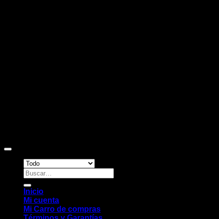
D
Copyright 2026 ©
Sitio web desarrollado por EleMonkey
Digital Studio
Buscar
por:
Inicio
Mi cuenta
Mi Carro de compras
Términos y Garantías