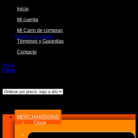
Inicio
Mi cuenta
No hay productos en el carrito.
Mi Carro de compras
Volver a la tienda
Términos y Garantías
Contacto
Inicio
/
Productos etiquetados “Mainline”
Filtrar
Ordenado
Mostrando los 3 resultados
por
precio:
bajo
Menu
a
alto
MERCHANDISING
Close