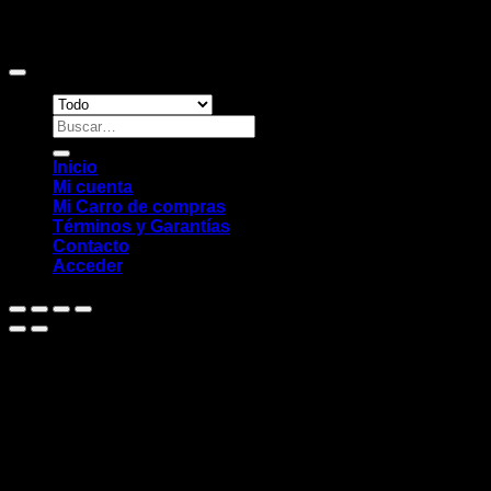
Copyright 2026 ©
Sitio web desarrollado por EleMonkey
Digital Studio
Buscar
por:
Inicio
Mi cuenta
Mi Carro de compras
Términos y Garantías
Contacto
Acceder