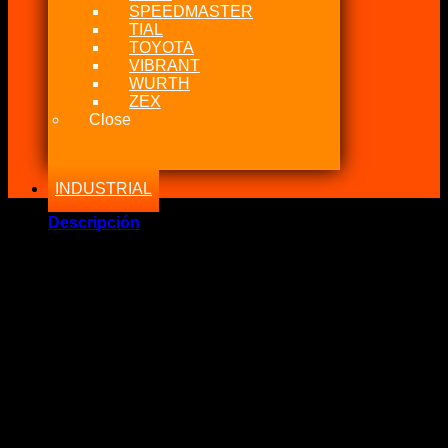
SPEEDMASTER
TIAL
TOYOTA
VIBRANT
WURTH
ZEX
Close
INDUSTRIAL
Descripción
Marca Fabricante: …:: Auto Meter ::…
Estado: Nuevo – Origen: USA
Incluye:.
– Gauge Nitrous Phantom, 0-2.000 psi Auto Meter 66.6mm
Diámetro Black
Significado: Medidor Nitroso Fantasma de 0-2.000 PSI de
Diametro 66.6mm Negro
Conexión: Trasera 4AN, Lectura Análogo mecánico.
Color: Fondo Negro, Lectura Rojo sobre 1.200PSI
Luz: Si (cola de pescado)