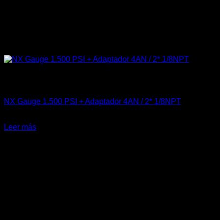
Sin existencias
Accesorios
NX Gauge 1.500 PSI + Adaptador 4AN / 2* 1/8NPT
El
El
$
120.000
$
75.000
precio
precio
Leer más
original
actual
-36%
era:
es:
$120.000.
$75.000.