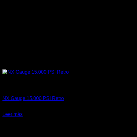
Sin existencias
Accesorios
NX Gauge 15.000 PSI Retro
El
El
$
69.900
$
45.000
precio
precio
Leer más
original
actual
-18%
era:
es:
$69.900.
$45.000.