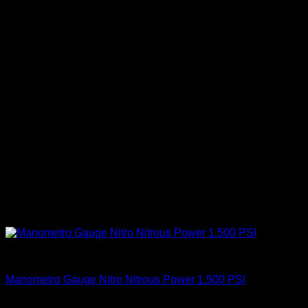
Accesorios
Manometro Gauge Nitro Nitrous Power 1.500 PSI
El
El
$
49.900
$
39.900