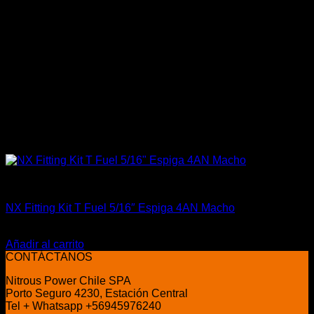
Accesorios
NX Fitting Kit T Fuel 5/16″ Espiga 4AN Macho
El
El
$
29.990
$
22.500
precio
precio
Añadir al carrito
original
actual
CONTÁCTANOS
era:
es:
Nitrous Power Chile SPA
$29.990.
$22.500.
Porto Seguro 4230, Estación Central
Tel + Whatsapp +56945976240