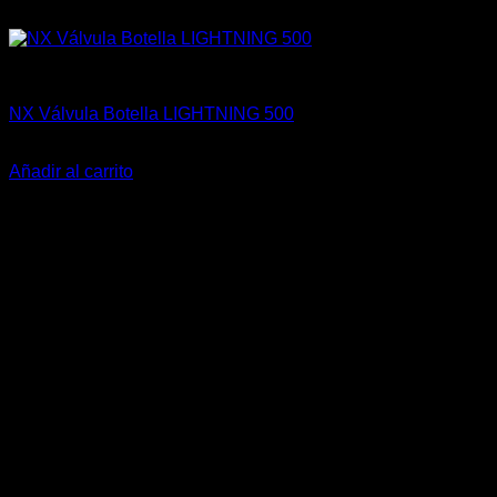
Accesorios
NX Válvula Botella LIGHTNING 500
El
El
$
168.900
$
129.990
precio
precio
Añadir al carrito
original
actual
-41%
era:
es:
$168.900.
$129.990.