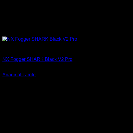
Accesorios
NX Fogger SHARK Black V2 Pro
El
El
$
145.000
$
85.000
precio
precio
Añadir al carrito
original
actual
-25%
era:
es:
$145.000.
$85.000.