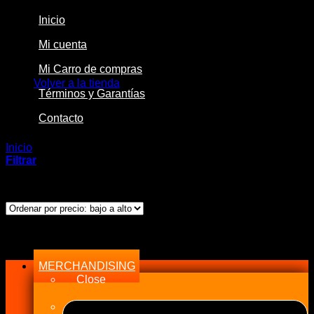
Inicio
Mi cuenta
No hay productos en el carrito.
Mi Carro de compras
Volver a la tienda
Términos y Garantías
Contacto
Inicio
/
Productos etiquetados “1500”
Filtrar
Mostrando el único resultado
Menu
MERCHANDISING
Close