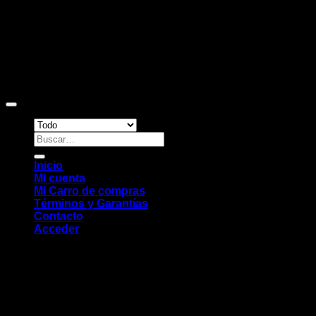
Copyright 2026 ©
Sitio web desarrollado por EleMonkey
Digital Studio
Buscar
por:
Inicio
Mi cuenta
Mi Carro de compras
Términos y Garantías
Contacto
Acceder