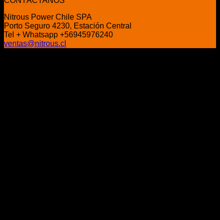
CONTÁCTANOS
Nitrous Power Chile SPA
Porto Seguro 4230, Estación Central
Tel + Whatsapp +56945976240
ventas@nitrous.cl
P
V