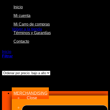
Inicio
Mi cuenta
No hay productos en el carrito.
Mi Carro de compras
Volver a la tienda
Términos y Garantías
Contacto
Inicio
/
Productos etiquetados “16 AN Female”
Filtrar
Ordenado
Mostrando los 2 resultados
por
precio:
bajo
Menu
a
alto
MERCHANDISING
Close