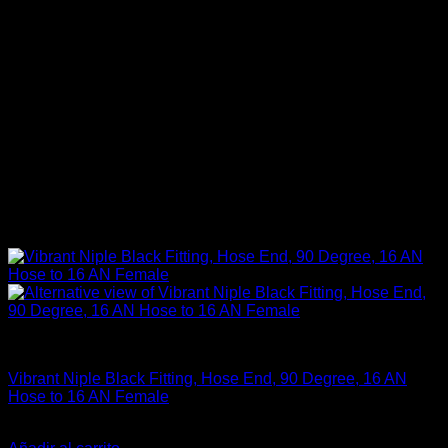
Fitting y Niples
Vibrant Niple Black Fitting, Hose End, 90 Degree, 16 AN
Hose to 16 AN Female
El
El
$
66.900
$
49.000
precio
precio