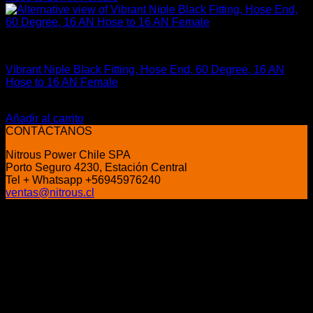
Fitting y Niples
Vibrant Niple Black Fitting, Hose End, 60 Degree, 16 AN
Hose to 16 AN Female
El
El
$
69.900
$
51.000
precio
precio
Añadir al carrito
original
actual
CONTÁCTANOS
era:
es:
Nitrous Power Chile SPA
$69.900.
$51.000.
Porto Seguro 4230, Estación Central
Tel + Whatsapp +56945976240
ventas@nitrous.cl
P