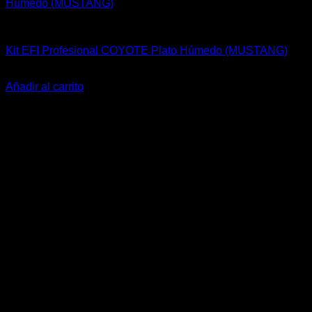
Kits Completos
Kit EFI Profesional COYOTE Plato Húmedo (MUSTANG)
El
El
$
1.659.000
$
1.365.990
precio
precio
Añadir al carrito
original
actual
-20%
era:
es:
$1.659.000.
$1.365.990.