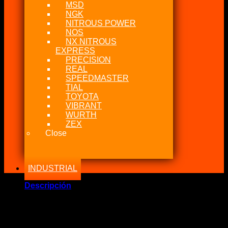
MSD
NGK
NITROUS POWER
NOS
NX NITROUS
EXPRESS
PRECISION
REAL
SPEEDMASTER
TIAL
TOYOTA
VIBRANT
WURTH
ZEX
Close
INDUSTRIAL
Descripción
Marca Fabricante: Vibrant Performance
Estado: Nuevo – Origen: EEUU – China