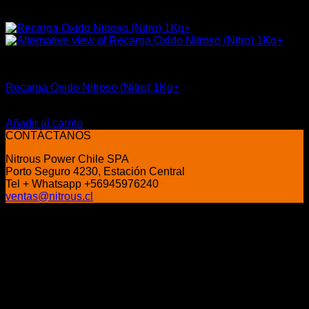
Industrial
Recarga Oxido Nitroso (Nitro) 1Kg+
$
35.280
Añadir al carrito
CONTÁCTANOS
Nitrous Power Chile SPA
Porto Seguro 4230, Estación Central
Tel + Whatsapp +56945976240
ventas@nitrous.cl
P