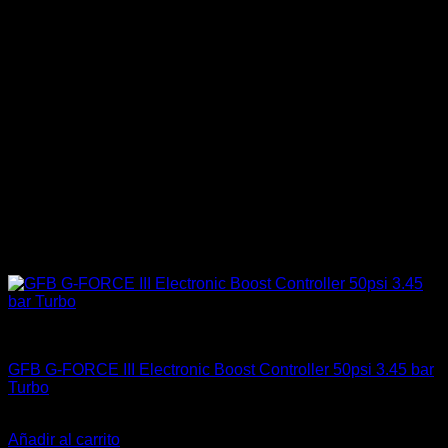
Componentes Eléctricos
GFB G-FORCE III Electronic Boost Controller 50psi 3.45 bar
Turbo
El
El
$
650.000
$
609.900
precio
precio
Añadir al carrito