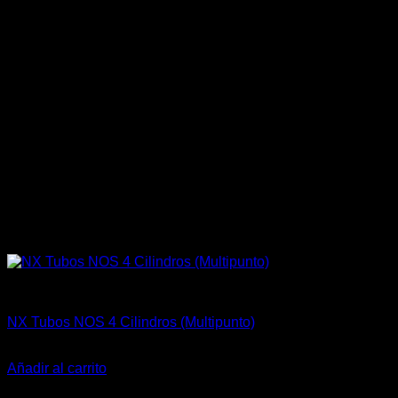
Fitting y Niples
NX Tubos NOS 4 Cilindros (Multipunto)
El
El
$
142.700
$
115.000
precio
precio
Añadir al carrito
original
actual
-23%