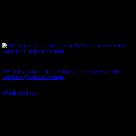
Accesorios Motor
ARP Ultra Torque Lube 0.5 Pint 1/2 Fastener Assembly
Lubricant (Pasta de Montaje)
El
El
$
45.900
$
32.900
precio
precio
Añadir al carrito
original
actual
-6%
era:
es:
$45.900.
$32.900.