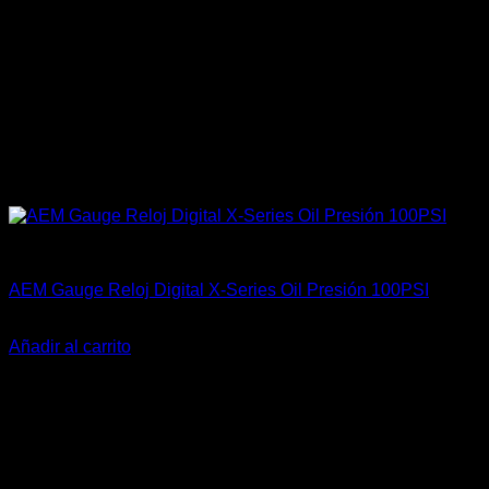
Accesorios Motor
AEM Gauge Reloj Digital X-Series Oil Presión 100PSI
El
El
$
345.900
$
339.900
precio
precio
Añadir al carrito
original
actual
-19%
era:
es:
$345.900.
$339.900.