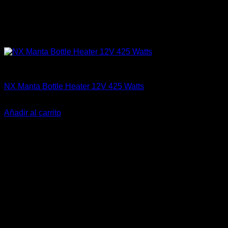
Accesorios
NX Manta Bottle Heater 12V 425 Watts
El
El
$
259.990
$
209.000
precio
precio
Añadir al carrito
original
actual
-2%
era:
es:
$259.990.
$209.000.